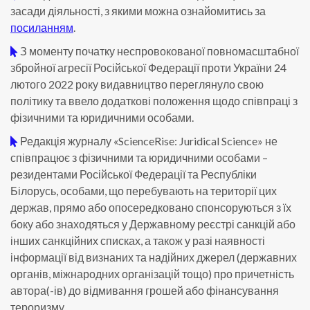
засади діяльності, з якими можна ознайомитись за
посиланням
.
З моменту початку неспровокованої повномасштабної
збройної агресії Російської Федерації проти України 24
лютого 2022 року видавництво переглянуло свою
політику та ввело додаткові положення щодо співпраці з
фізичними та юридичними особами.
Редакція журналу «ScienceRise: Juridical Science» не
співпрацює з фізичними та юридичними особами –
резидентами Російської Федерації та Республіки
Білорусь, особами, що перебувають на території цих
держав, прямо або опосередковано спонсоруються з їх
боку або знаходяться у Державному реєстрі санкцій або
інших санкційних списках, а також у разі наявності
інформації від визнаних та надійних джерел (державних
органів, міжнародних організацій тощо) про причетність
автора(-ів) до відмивання грошей або фінансування
тероризму.